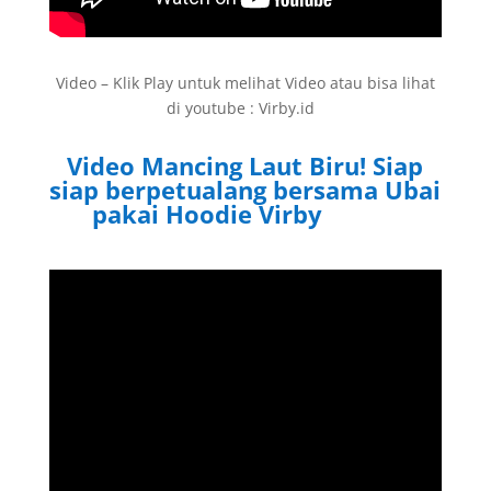
Video – Klik Play untuk melihat Video atau bisa lihat
di youtube : Virby.id
Video Mancing Laut Biru! Siap
siap berpetualang bersama Ubai
pakai Hoodie Virby
Virby.