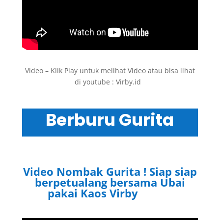
Video – Klik Play untuk melihat Video atau bisa lihat
di youtube : Virby.id
.
Berburu Gurita
Video Nombak Gurita ! Siap siap
berpetualang bersama Ubai
pakai Kaos Virby
Virby.