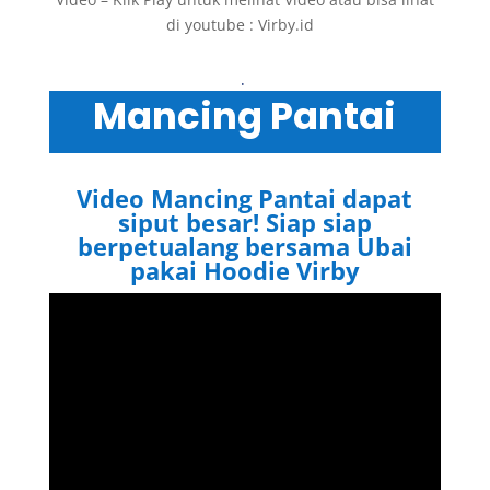
di youtube : Virby.id
.
Mancing Pantai
Video Mancing Pantai dapat
siput besar! Siap siap
berpetualang bersama Ubai
pakai Hoodie Virby