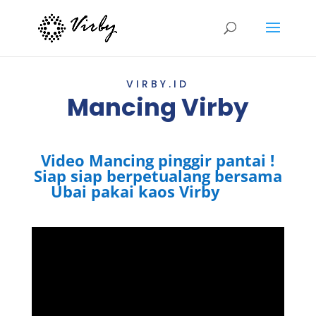
VIRBY.ID
Mancing Virby
Video Mancing pinggir pantai !
Siap siap berpetualang bersama
Ubai pakai kaos Virby
Virby.