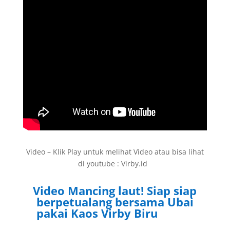
Video – Klik Play untuk melihat Video atau bisa lihat
di youtube : Virby.id
Video Mancing laut! Siap siap
berpetualang bersama Ubai
pakai Kaos Virby Biru
Virby.