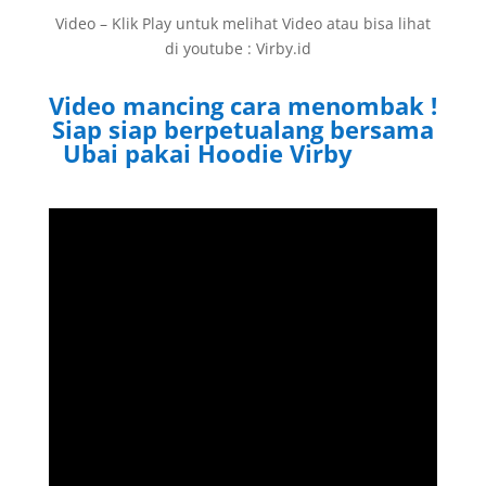
Video – Klik Play untuk melihat Video atau bisa lihat
di youtube : Virby.id
Video mancing cara menombak !
Siap siap berpetualang bersama
Ubai pakai Hoodie Virby
Virby.