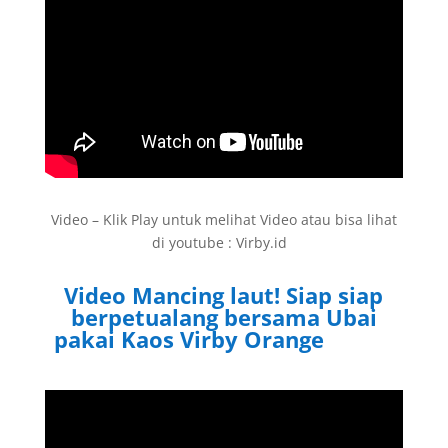
Video – Klik Play untuk melihat Video atau bisa lihat
di youtube : Virby.id
Video Mancing laut! Siap siap
berpetualang bersama Ubai
pakai Kaos Virby Orange
Virby.