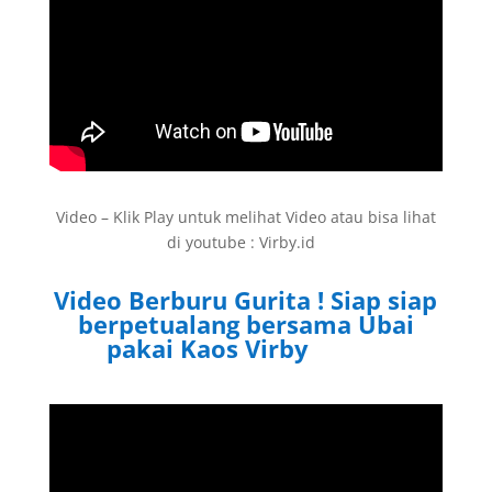
Video – Klik Play untuk melihat Video atau bisa lihat
di youtube : Virby.id
Video Berburu Gurita ! Siap siap
berpetualang bersama Ubai
pakai Kaos Virby
Virby.